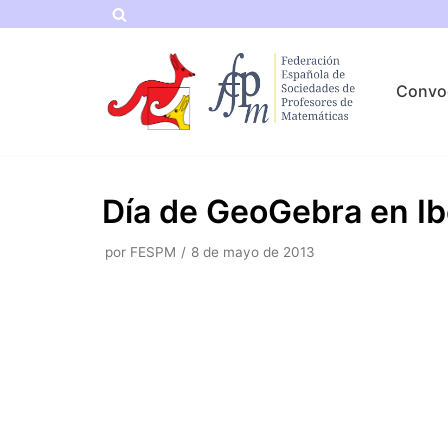
Saltar
al
Convo
contenido
Día de GeoGebra en I
por
FESPM
8 de mayo de 2013