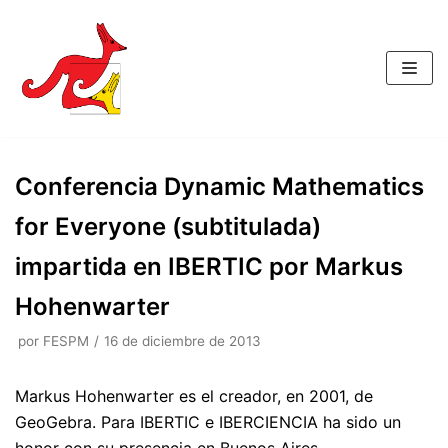
Saltar
al
contenido
Conferencia Dynamic Mathematics
for Everyone (subtitulada)
impartida en IBERTIC por Markus
Hohenwarter
por
FESPM
16 de diciembre de 2013
Markus Hohenwarter es el creador, en 2001, de
GeoGebra. Para IBERTIC e IBERCIENCIA ha sido un
honor con su presencia en Buenos Aires.